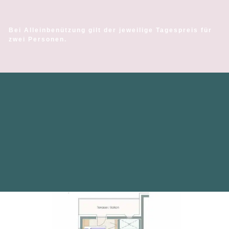
Bei Alleinbenützung gilt der jeweilige Tagespreis für
zwei Personen.