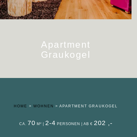
Apartment
Graukogel
HOME
>
WOHNEN
>
APARTMENT GRAUKOGEL
70
2-4
202 ,-
CA.
M² |
PERSONEN | AB €